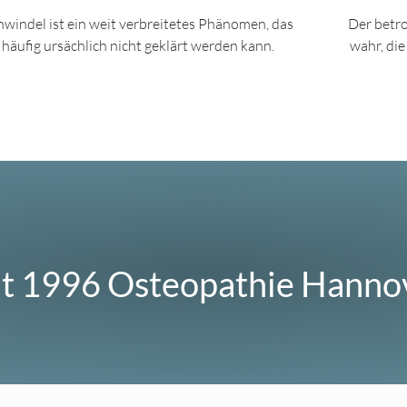
hwindel ist ein weit verbreitetes Phänomen, das
Der betr
häufig ursächlich nicht geklärt werden kann.
wahr, die
it 1996 Osteopathie Hanno