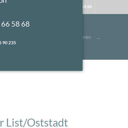
Telefon:
0511 66 58 68
 66 58 68
thie
Chiropraktik
Naturheilverfahren
...
6 90 235
r List/Oststadt