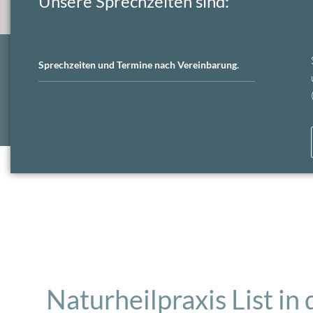
Unsere Sprechzeiten sind:
Detlev Diers:
Naturheilpraxis List, Edenstraße 8
E-Mail:
d
Sprechzeiten und Termine nach Vereinbarung.
Naturheilpraxis List in