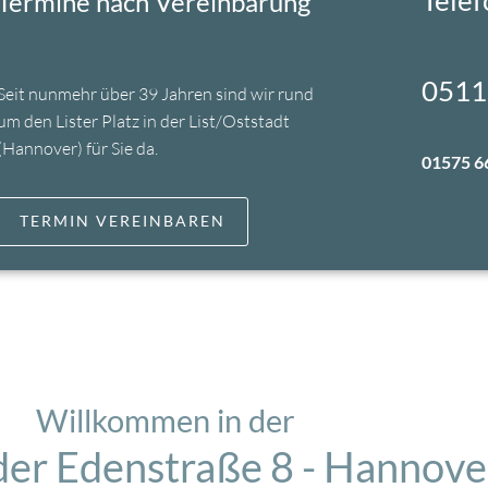
Termine nach Vereinbarung
etlev.diers@t-online.de
0511
Seit nunmehr über 39 Jahren sind wir rund
um den Lister Platz in der List/Oststadt
Praxis
Behandlungsschwerpunkte
Osteopa
(Hannover) für Sie da.
01575 6
TERMIN VEREINBAREN
Willkommen in der
 der Edenstraße 8 - Hannove