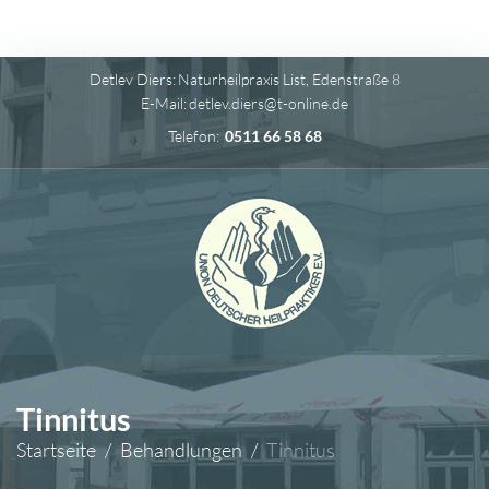
Detlev Diers:
Naturheilpraxis List, Edenstraße 8
E-Mail:
detlev.diers@t-online.de
Telefon:
0511 66 58 68
Tinnitus
Startseite
/
Behandlungen
/
Tinnitus