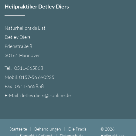
Heilpraktiker Detlev Diers
Naturheilpraxis List
Detlev Diers
Edenstraße 8
30161 Hannover
Tel.: 0511-665868
Mobil: 0157-56 690235
Fax.: 0511-665858
E-Mail:
detlev.diers@t-online.de
Startseite
Behandlungen
Die Praxis
© 2026
Kontakt / Anfahrt
Datenschutz
Heilpraktiker